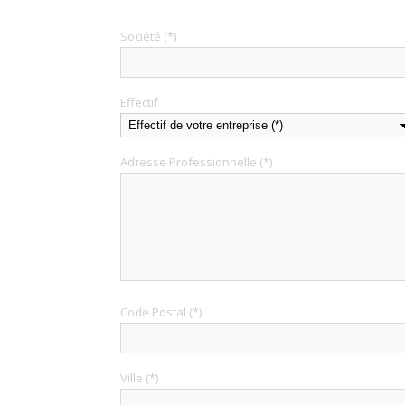
Société (*)
Effectif
Adresse Professionnelle (*)
Code Postal (*)
Ville (*)