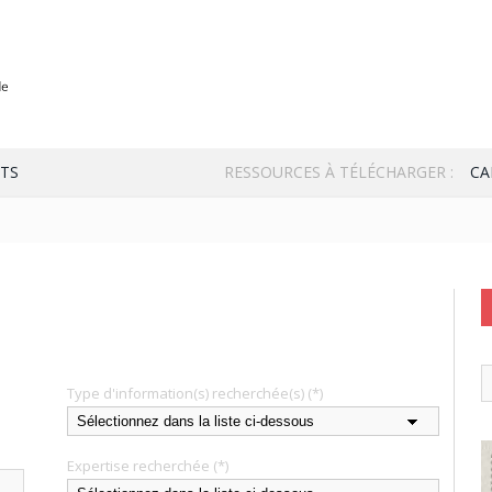
TS
RESSOURCES À TÉLÉCHARGER :
CA
Type d'information(s) recherchée(s)
(*)
Expertise recherchée
(*)