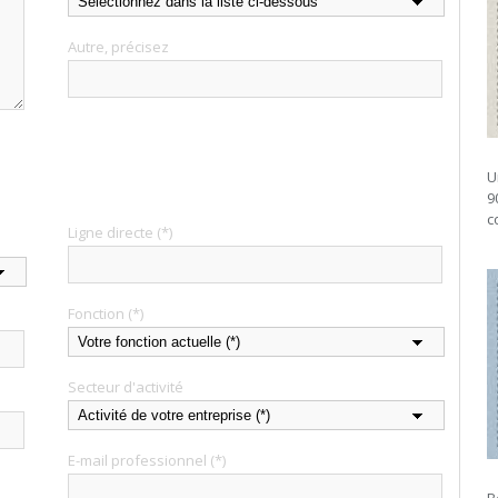
Autre, précisez
U
9
c
Ligne directe (*)
Fonction (*)
Secteur d'activité
E-mail professionnel (*)