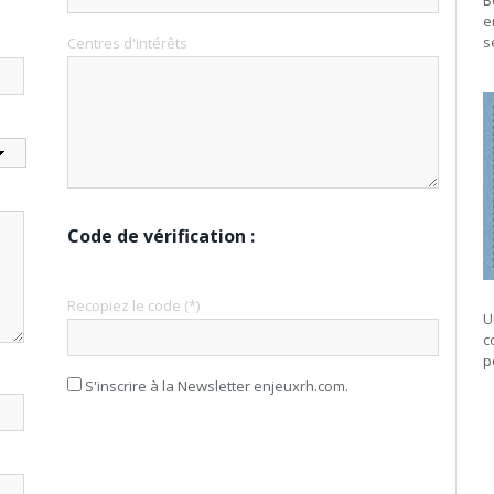
B
e
s
Centres d'intérêts
Code de vérification :
Recopiez le code (*)
U
c
p
S'inscrire à la Newsletter enjeuxrh.com.