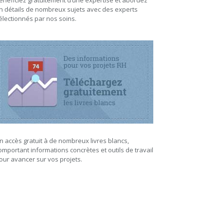
énéficiez gratuitement d’une expertise et abordez
n détails de nombreux sujets avec des experts
électionnés par nos soins.
n accès gratuit à de nombreux livres blancs,
omportant informations concrètes et outils de travail
our avancer sur vos projets.