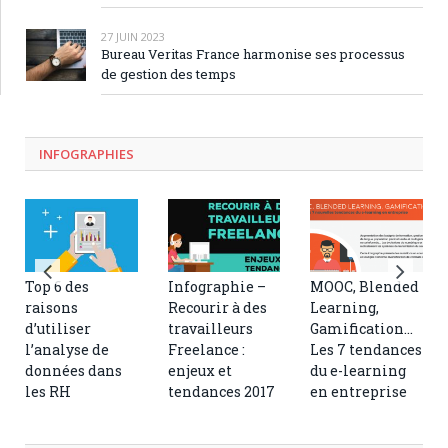
27 JUIN 2023
Bureau Veritas France harmonise ses processus
de gestion des temps
INFOGRAPHIES
Top 6 des
Infographie –
MOOC, Blended
raisons
Recourir à des
Learning,
d’utiliser
travailleurs
Gamification…
l’analyse de
Freelance :
Les 7 tendances
données dans
enjeux et
du e-learning
les RH
tendances 2017
en entreprise