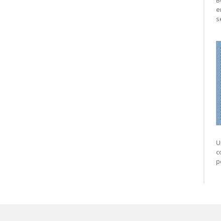
B
e
s
U
c
p