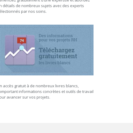
énéficiez gratuitement d’une expertise et abordez
n détails de nombreux sujets avec des experts
électionnés par nos soins.
n accès gratuit à de nombreux livres blancs,
omportant informations concrètes et outils de travail
our avancer sur vos projets.