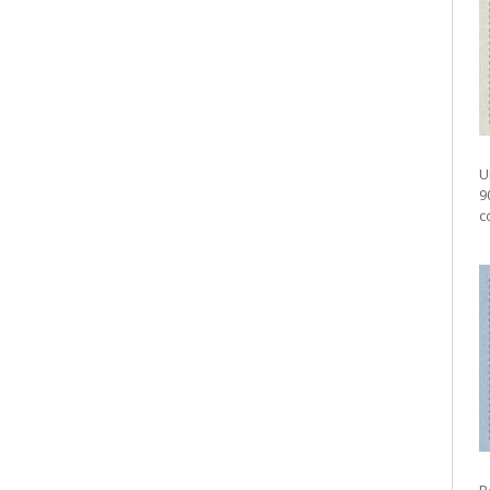
U
9
c