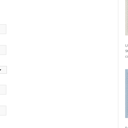
U
9
c