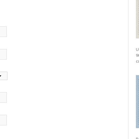
U
9
c