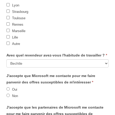
Lyon
Strasbourg
Toulouse
Rennes
Marseille
Lille
Autre
Autre
Avec quel revendeur avez-vous l'habitude de travailler ?
*
Avec
J'accepte que Microsoft me contacte pour me faire
quel
parvenir des offres susceptibles de m'intéresser
*
revendeur
Oui
avez-
Non
vous
l'habitude
J'accepte que les partenaires de Microsoft me contacte
de
pour me faire parvenir des offres susceptibles de