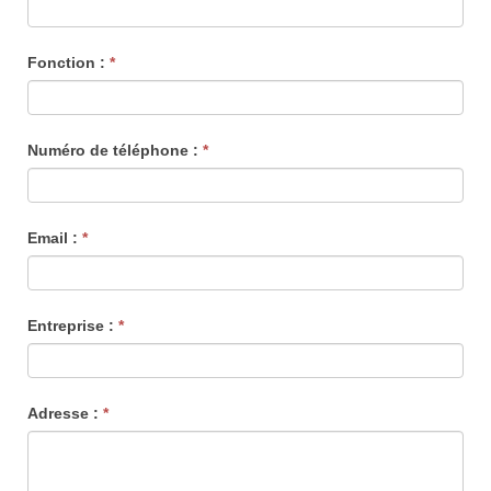
leave
this
Fonction :
*
field
blank.
Numéro de téléphone :
*
Email :
*
Entreprise :
*
Adresse :
*