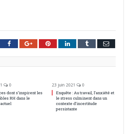
tter
Facebook
Google+
Pinterest
LinkedIn
Tumblr
Email
21
0
23 juin 2021
0
es dont s’inspirent les
Enquête : Au travail, l’anxiété et
bles RH dans le
le stress culminent dans un
actuel
contexte d’incertitude
persistante