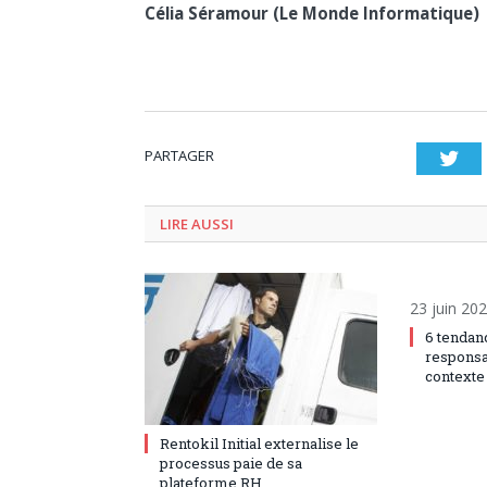
Célia Séramour (Le Monde Informatique)
PARTAGER
Twi
LIRE AUSSI
23 juin 20
6 tendanc
responsa
contexte 
27 octobre 2022
0
Rentokil Initial externalise le
processus paie de sa
plateforme RH