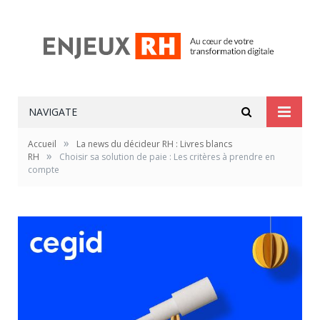
NAVIGATE
»
Accueil
La news du décideur RH : Livres blancs
»
RH
Choisir sa solution de paie : Les critères à prendre en
compte