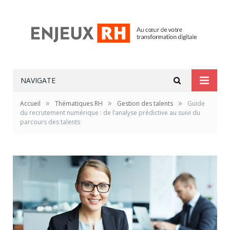
NAVIGATE
»
»
»
Accueil
Thématiques RH
Gestion des talents
Guide
du recrutement numérique : de l’analyse prédictive au suivi du
parcours des talents