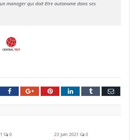
 un manager qui doit être autonome dans ses
tter
Facebook
Google+
Pinterest
LinkedIn
Tumblr
Email
21
0
23 juin 2021
0