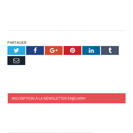
PARTAGER
Twitter
Facebook
Google+
Pinterest
LinkedIn
Tumblr
Email
INSCRIPTION À LA NEWSLETTER ENJEUXRH