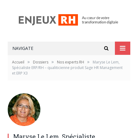
NAVIGATE
»
»
»
Accueil
Dossiers
Nos experts RH
Maryse Le Lem,
Spécialiste ERP/RH – qualiticienne produit Sage HR Management
et ERP X3
Maryse Le Lem, Spécialiste