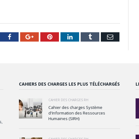
tter
Facebook
Google+
Pinterest
LinkedIn
Tumblr
Email
CAHIERS DES CHARGES LES PLUS TÉLÉCHARGÉS
L
CAHIER DES CHARGES RH
Cahier des charges Système
d'Information des Ressources
Humaines (SIRH)
s,