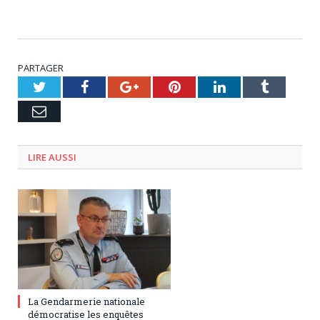
PARTAGER
Twitter
Facebook
Google+
Pinterest
LinkedIn
Tumblr
Email
LIRE AUSSI
27 juillet 2023
0
La Gendarmerie nationale
démocratise les enquêtes