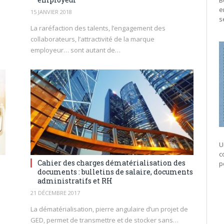
B
e
15 JANVIER 2018
s
La raréfaction des talents, l’engagement des
collaborateurs, l’attractivité de la marque
employeur… sont autant de…
U
c
Cahier des charges dématérialisation des
p
documents : bulletins de salaire, documents
administratifs et RH
21 DÉCEMBRE 2017
La dématérialisation, pierre angulaire d’un projet de
GED, permet de transmettre et de stocker sans…