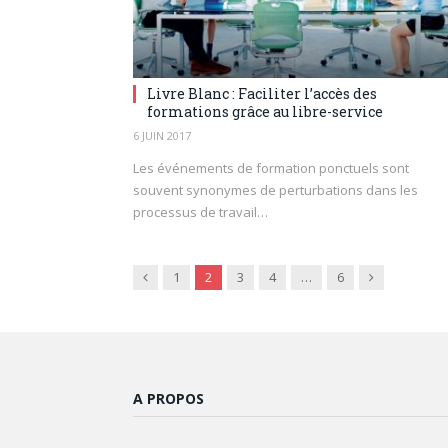
Livre Blanc : Faciliter l’accès des
formations grâce au libre-service
6 JUIN 2017
Les événements de formation ponctuels sont
souvent synonymes de perturbations dans les
processus de travail…
Previous
Next
1
2
3
4
…
6
A PROPOS