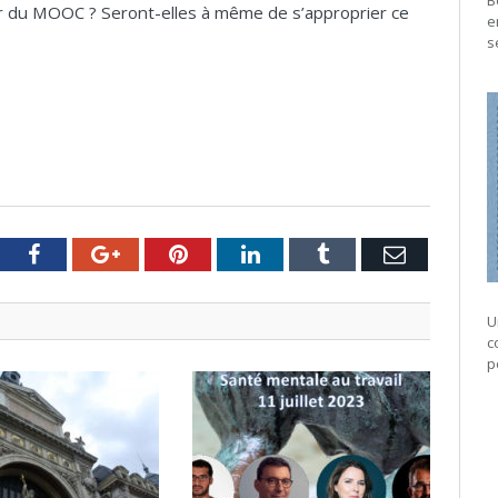
B
er du MOOC ? Seront-elles à même de s’approprier ce
e
s
tter
Facebook
Google+
Pinterest
LinkedIn
Tumblr
Email
U
c
p