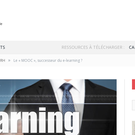
TS
RESSOURCES À TÉLÉCHARGER :
CA
»
 RH
Le « MOOC », successeur du e-learning ?