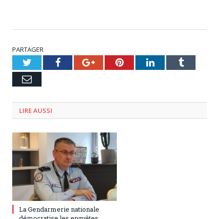
PARTAGER
Twitter
Facebook
Google+
Pinterest
LinkedIn
Tumblr
Email
LIRE AUSSI
27 juillet 2023
0
La Gendarmerie nationale
démocratise les enquêtes